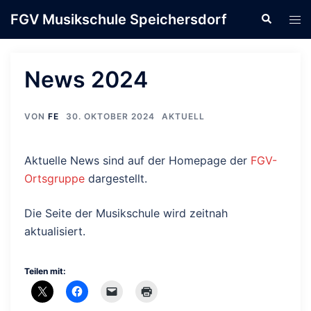
Zum
FGV Musikschule Speichersdorf
Suche
Men
Inhalt
ums
springen
News 2024
VON
FE
30. OKTOBER 2024
AKTUELL
Aktuelle News sind auf der Homepage der
FGV-
Ortsgruppe
dargestellt.
Die Seite der Musikschule wird zeitnah
aktualisiert.
Teilen mit: